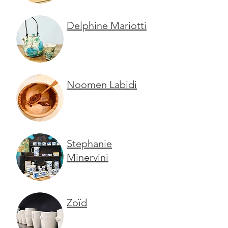
Delphine
Mariotti
Noomen Labidi
Stephanie
Minervini
Zoïd