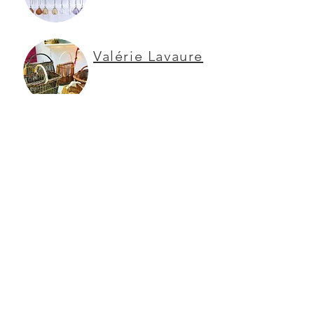
Valérie Lavaure
Le Camarguais
Laurence
Sarnette
Allezviedanse