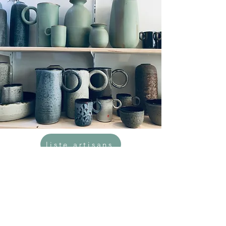
liste artisans
Ouvert du
mardi au samedi
10h30-13h//14h-19h
Horaires élargis en Juillet