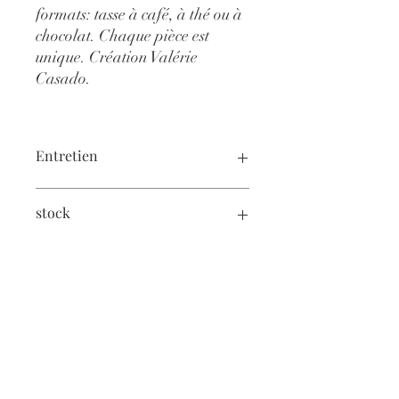
formats: tasse à café, à thé ou à
chocolat. Chaque pièce est
unique. Création Valérie
Casado.
Entretien
Lave-vaisselle
stock
En cas de stock insuffisant, une pré-
commande est possible, contactez-nous!
Ouvert du
mardi au samedi
10h30-13h//14h-19h
Horaires élargis en Juillet