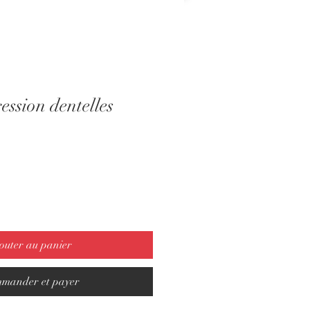
ession dentelles
outer au panier
mander et payer