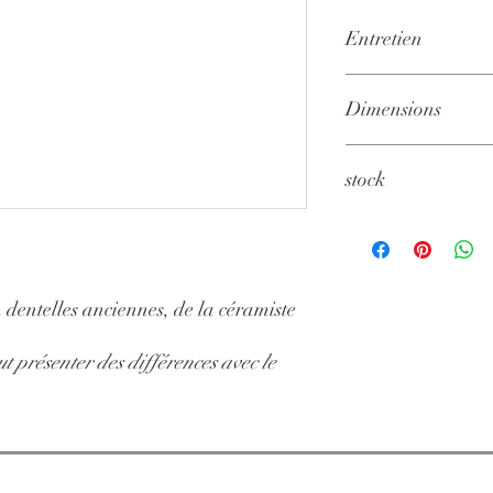
Entretien
Lave-vaisselle
Dimensions
14 cm
stock
En cas de stock insuff
contactez-nous!
n dentelles anciennes, de la céramiste
t présenter des différences avec le