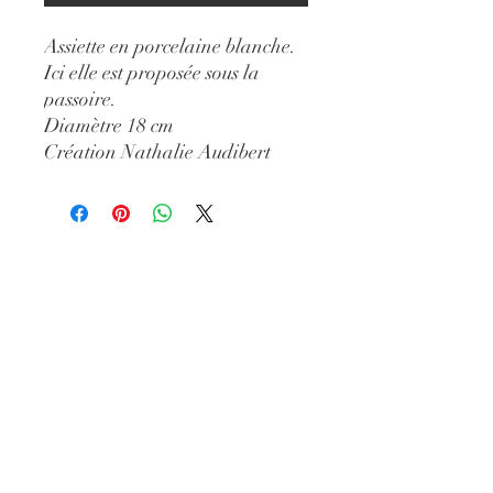
Assiette en porcelaine blanche.
Ici elle est proposée sous la
passoire.
Diamètre 18 cm
Création Nathalie Audibert
Ouvert du
mardi au samedi
10h30-13h//14h-19h
Horaires élargis en Juillet
42 rue des Fourbisseurs
84000 Avignon
Tél
09 84 55 84 98